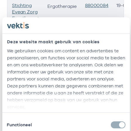
Stichting
88000084
19-07-
Ergotherapie
Evean Zorg
Ergotherapie
Viva !
47471585
01-04-
Ergotherapie
Zorggroep
Deze website maakt gebruik van cookies
Locatie
We gebruiken cookies om content en advertenties te
Heemswijk
personaliseren, om functies voor social media te bieden
Ik ben werkzaam bij de volgende vestigingen
en om ons websiteverkeer te analyseren. Ook delen we
informatie over uw gebruik van onze site met onze
Ik heb een arbeidsrelatie met
partners voor social media, adverteren en analyse.
Deze partners kunnen deze gegevens combineren met
Naam
Rol
AGB-code
Start
andere informatie die u aan ze heeft verstrekt of die ze
hebben verzameld op basis van uw gebruik van hun
Viva
In
41411310
04-11-2010
services.
Zorggroep
loondienst
bij
Toestemmingsselectie
Functioneel