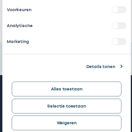
Stichting
In
17081577
19-07-2023
Evean Zorg
loondienst
Voorkeuren
Ergotherapie
bij
Ik heb een arbeidsrelatie met
Analytische
Marketing
Details tonen
Snel naar
Alles toestaan
AGB zoeken
Selectie toestaan
Weigeren
Mijn Vektis