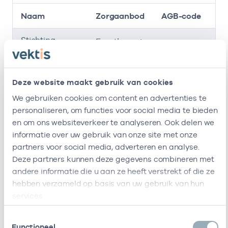
Naam
Zorgaanbod
AGB-code
Stichting
-
01-
Ergotherapie
Noordwest
Ziekenhuisgroep
Deze website maakt gebruik van cookies
Viva ! Zorggroep
47471585
01-
Ergotherapie
Locatie
We gebruiken cookies om content en advertenties te
Heemswijk
personaliseren, om functies voor social media te bieden
en om ons websiteverkeer te analyseren. Ook delen we
Ik ben werkzaam bij de volgende vestigingen
informatie over uw gebruik van onze site met onze
partners voor social media, adverteren en analyse.
Ik heb een arbeidsrelatie met
Deze partners kunnen deze gegevens combineren met
andere informatie die u aan ze heeft verstrekt of die ze
Naam
Rol
AGB-code
St
hebben verzameld op basis van uw gebruik van hun
services.
Stichting
In
06010702
01-11-2
Noordwest
loondienst
Toestemmingsselectie
Ziekenhuisgroep
bij
Functioneel