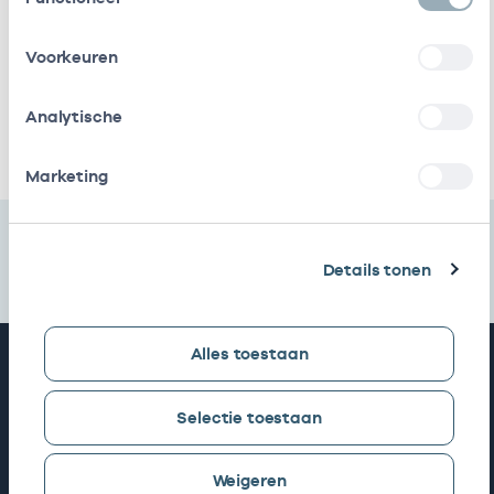
Viva Zorggroep
In
41411310
01-04-2
Voorkeuren
loondienst
bij
Analytische
Ik heb een arbeidsrelatie met
Marketing
Details tonen
Alles toestaan
Snel naar
Selectie toestaan
AGB zoeken
Weigeren