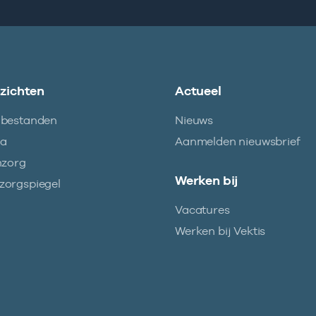
nzichten
Actueel
abestanden
Nieuws
ma
Aanmelden nieuwsbrief
nzorg
Werken bij
orgspiegel
Vacatures
Werken bij Vektis