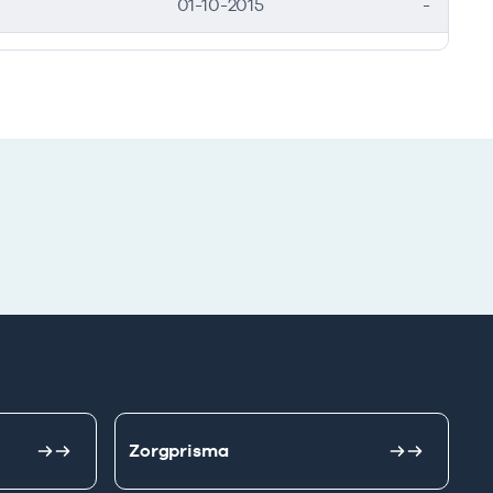
01-10-2015
-
Zorgprisma