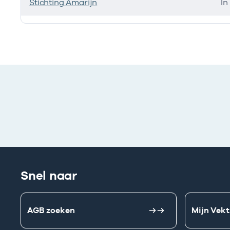
Stichting Amarijn
In
Ik heb een arbeidsrelatie met
Snel naar
AGB zoeken
Mijn Vekt