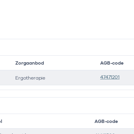
Zorgaanbod
AGB-code
47471201
Ergotherapie
l
AGB-code