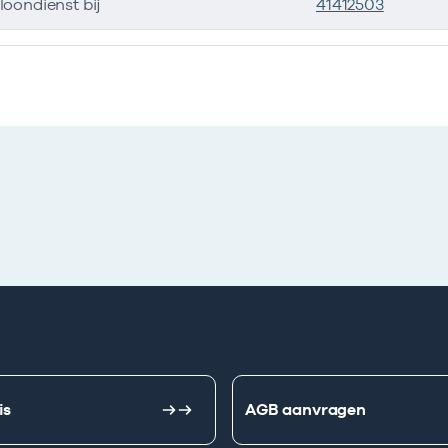
 loondienst bij
41412503
is
AGB aanvragen