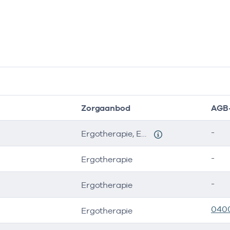
Zorgaanbod
AGB
-
Ergotherapie, Ergotherapie
-
Ergotherapie
-
Ergotherapie
040
Ergotherapie
tiging :locatie heeft het volgende zorgaanbod