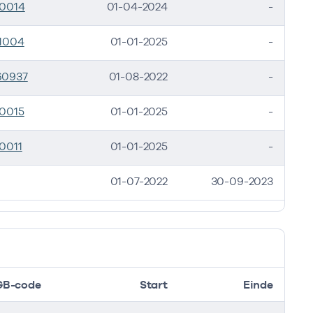
0014
01-04-2024
-
inde
1004
01-01-2025
-
2024
60937
01-08-2022
-
0015
01-01-2025
-
0011
01-01-2025
-
01-07-2022
30-09-2023
GB-code
Start
Einde