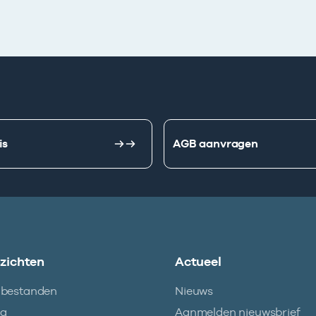
is
AGB aanvragen
nzichten
Actueel
abestanden
Nieuws
ma
Aanmelden nieuwsbrief