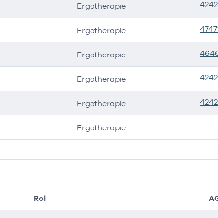
4242
Ergotherapie
rgaanbod
Start
E
4747
Ergotherapie
otherapie
01-08-2022
31-03-
464
Ergotherapie
otherapie
01-04-2024
4242
Ergotherapie
4242
Ergotherapie
-
Ergotherapie
Rol
A