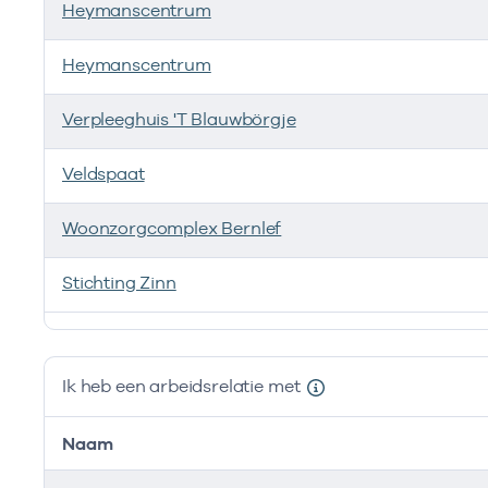
Heymanscentrum
Zo
Heymanscentrum
Erg
Verpleeghuis 'T Blauwbörgje
Erg
Veldspaat
Woonzorgcomplex Bernlef
Stichting Zinn
Ik ben werkzaam bij de volgende vestigingen
Ik heb een arbeidsrelatie met
Naam