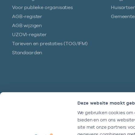
Voor publieke organisaties
Huisartse
AGB-register
Gemeentez
AGB wijzigen
UZOVI-register
Tarieven en prestaties (TOG/IFM)
Standaarden
Deze website maakt geb
We gebruiken cookies om c
Hulp?
bieden en om ons websitev
We zijn doordeweeks bereikbaar tussen
site met onze partners vo
9 en 17 uur.
gegevens combineren met a