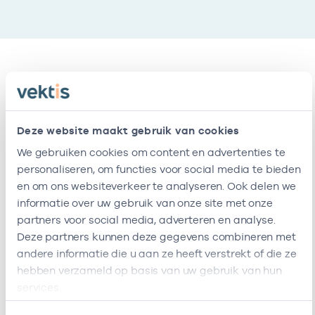
Relaties
Ik ben werkzaam bij de volgende vestigingen
Deze website maakt gebruik van cookies
We gebruiken cookies om content en advertenties te
Naam
Zorgaanbod
AGB-code
personaliseren, om functies voor social media te bieden
en om ons websiteverkeer te analyseren. Ook delen we
Viva !
47471585
01-
Ergotherapie, Ergotherapie, direct toegankelijk / 1e lijn
informatie over uw gebruik van onze site met onze
Zorggroep
partners voor social media, adverteren en analyse.
Locatie
Deze partners kunnen deze gegevens combineren met
Heemswijk
andere informatie die u aan ze heeft verstrekt of die ze
Ik ben werkzaam bij de volgende vestigingen
hebben verzameld op basis van uw gebruik van hun
services.
Vestiging :locatie heeft het volgende
zorgaanbod
Ik heb een arbeidsrelatie met