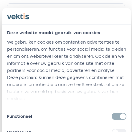
Ik ben werkzaam bij de volgende vestigingen
Naam
Zorgaanbod
AGB-code
Star
Deze website maakt gebruik van cookies
Viva !
47471585
20-03-201
Ergotherapie
We gebruiken cookies om content en advertenties te
Zorggroep
personaliseren, om functies voor social media te bieden
Locatie
en om ons websiteverkeer te analyseren. Ook delen we
Heemswijk
informatie over uw gebruik van onze site met onze
Ik ben werkzaam bij de volgende vestigingen
partners voor social media, adverteren en analyse.
Deze partners kunnen deze gegevens combineren met
andere informatie die u aan ze heeft verstrekt of die ze
Ik heb een arbeidsrelatie met
hebben verzameld op basis van uw gebruik van hun
services.
Naam
Rol
AGB-code
Start
Toestemmingsselectie
Viva
In
41411310
20-03-2018
Functioneel
Zorggroep
loondienst
bij