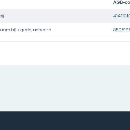
AGB-c
bij
4141131
zaam bij / gedetacheerd
880519