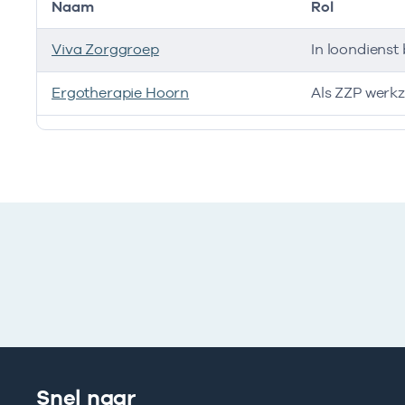
Naam
Rol
Viva Zorggroep
In loondienst 
Ergotherapie Hoorn
Als ZZP werk
Ik heb een arbeidsrelatie met
Snel naar