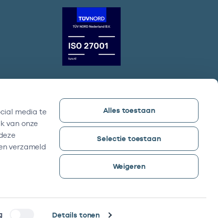
Alles toestaan
cial media te
Vektis bezoekadres
ik van onze
Sparrenheuvel 18, Gebouw B,
 deze
Selectie toestaan
3708 JE Zeist
ben verzameld
Weigeren
g
Details tonen
©2026 -
Reyez!
was here