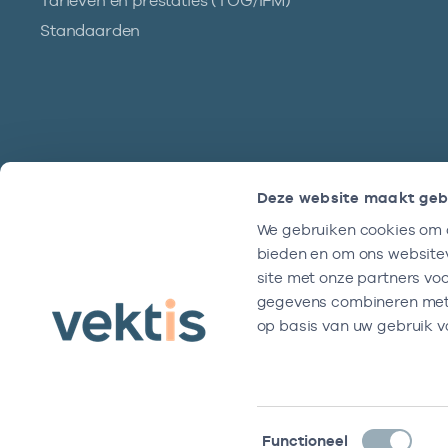
Tarieven en prestaties (TOG/IFM)
Standaarden
Deze website maakt geb
We gebruiken cookies om c
Hulp?
bieden en om ons websitev
We zijn doordeweeks bereikbaar tussen
site met onze partners vo
9 en 17 uur.
gegevens combineren met a
op basis van uw gebruik v
Toestemmingsselectie
Functioneel
Disclaimer
Algemene voorwaarden
Privacy- en cookiever