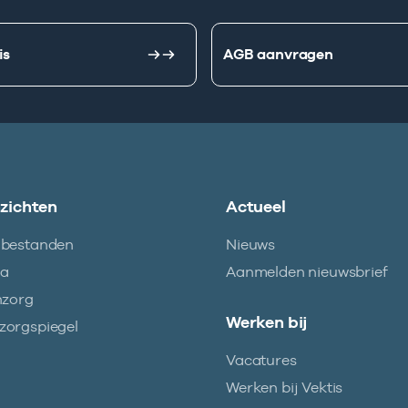
is
AGB aanvragen
nzichten
Actueel
abestanden
Nieuws
ma
Aanmelden nieuwsbrief
nzorg
Werken bij
orgspiegel
Vacatures
Werken bij Vektis