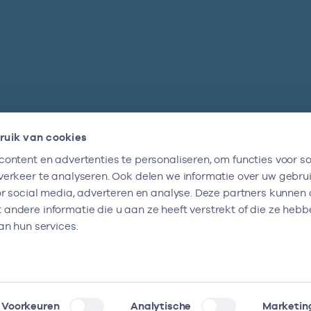
ruik van cookies
ontent en advertenties te personaliseren, om functies voor so
Nieuwsbrief
erkeer te analyseren. Ook delen we informatie over uw gebru
Altijd op de hoogte blijven van al onze
or social media, adverteren en analyse. Deze partners kunnen
nieuwtjes? Schrijf je nu in.
ndere informatie die u aan ze heeft verstrekt of die ze heb
an hun services.
Voorkeuren
Analytische
Marketin
klaring
Kwetsbaarheid melden