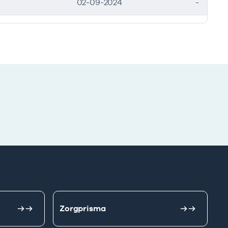
02-09-2024
-
Zorgprisma