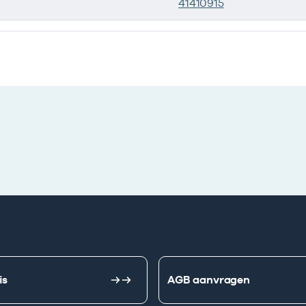
41410915
is
AGB aanvragen