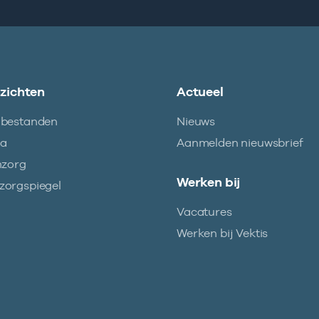
nzichten
Actueel
abestanden
Nieuws
ma
Aanmelden nieuwsbrief
nzorg
Werken bij
orgspiegel
Vacatures
Werken bij Vektis