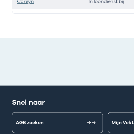
Careyn
In loondienst bij
Ik heb een arbeidsrelatie met
Snel naar
AGB zoeken
Mijn Vekt