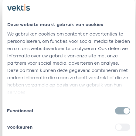
Naam
Zorgaanbod
AGB-code
Praktijk Voor
-
15-0
Haptotherapie
Haptotherapie
Deze website maakt gebruik van cookies
Corien
We gebruiken cookies om content en advertenties te
Govaarts
personaliseren, om functies voor social media te bieden
Ik ben werkzaam bij de volgende vestigingen
en om ons websiteverkeer te analyseren. Ook delen we
informatie over uw gebruik van onze site met onze
Ik heb een arbeidsrelatie met
partners voor social media, adverteren en analyse.
Deze partners kunnen deze gegevens combineren met
andere informatie die u aan ze heeft verstrekt of die ze
Naam
Rol
AGB-code
Start
hebben verzameld op basis van uw gebruik van hun
services.
Praktijk Voor
Eigenaar
90054679
15-03-2012
Haptotherapie
Toestemmingsselectie
Corien
Functioneel
Govaarts
Ik heb een arbeidsrelatie met
Voorkeuren