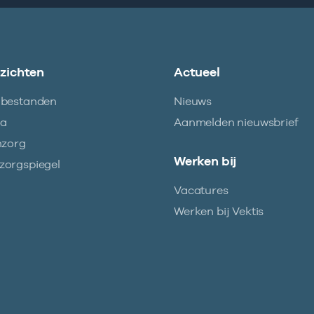
nzichten
Actueel
abestanden
Nieuws
ma
Aanmelden nieuwsbrief
nzorg
Werken bij
orgspiegel
Vacatures
Werken bij Vektis