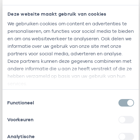
En Jeugd
B.v.
Deze website maakt gebruik van cookies
We gebruiken cookies om content en advertenties te
Intraverte
-
01-12-2017
Vaktherapie
personaliseren, om functies voor social media te bieden
Apeldoorn
en om ons websiteverkeer te analyseren. Ook delen we
informatie over uw gebruik van onze site met onze
Intraverte
-
01-12-2017
Vaktherapie
Nunspeet
partners voor social media, adverteren en analyse.
Deze partners kunnen deze gegevens combineren met
Epp Ggz
-
01-09-2021
andere informatie die u aan ze heeft verstrekt of die ze
Vaktherapie
B.v.
hebben verzameld op basis van uw gebruik van hun
services.
Ik ben werkzaam bij de volgende vestigingen
Toestemmingsselectie
Ik heb een arbeidsrelatie met
Functioneel
Naam
Rol
AGB-code
Start
Voorkeuren
Intraverte
In
07099544
01-12-2017
0
Analytische
Tri-Plus
loondienst