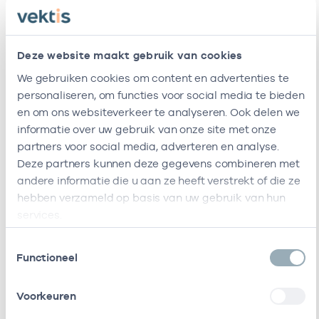
Ik ben werkzaam bij de volgende vestigingen
Deze website maakt gebruik van cookies
Naam
Zorgaanbod
AGB-code
Sta
We gebruiken cookies om content en advertenties te
personaliseren, om functies voor social media te bieden
Abc-
-
18-03-20
Gewichtsconsulent
en om ons websiteverkeer te analyseren. Ook delen we
Gezond
informatie over uw gebruik van onze site met onze
Ik ben werkzaam bij de volgende vestigingen
partners voor social media, adverteren en analyse.
Deze partners kunnen deze gegevens combineren met
Ik heb een arbeidsrelatie met
andere informatie die u aan ze heeft verstrekt of die ze
hebben verzameld op basis van uw gebruik van hun
Naam
Rol
AGB-code
Start
Eind
services.
Abc-
Eigenaar
90068584
18-03-2014
Toestemmingsselectie
Functioneel
Gezond
Ik heb een arbeidsrelatie met
Voorkeuren