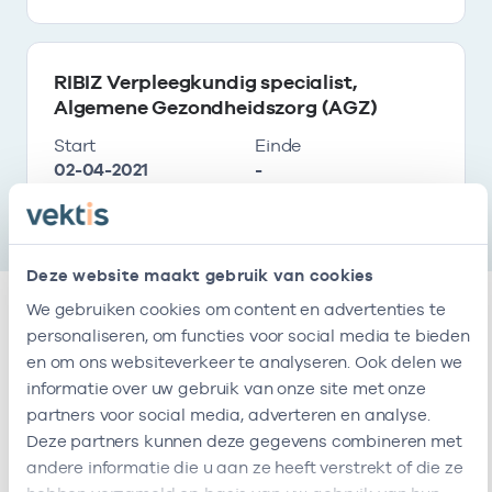
RIBIZ Verpleegkundig specialist,
Algemene Gezondheidszorg (AGZ)
Start
Einde
02-04-2021
-
Deze website maakt gebruik van cookies
We gebruiken cookies om content en advertenties te
personaliseren, om functies voor social media te bieden
Relaties
en om ons websiteverkeer te analyseren. Ook delen we
informatie over uw gebruik van onze site met onze
Ik ben werkzaam bij de volgende vestigingen
partners voor social media, adverteren en analyse.
Deze partners kunnen deze gegevens combineren met
Vestiging :locatie heeft het volgende
andere informatie die u aan ze heeft verstrekt of die ze
Naam
Zorgaanbod
AGB-code
zorgaanbod