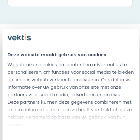
Relaties
Deze website maakt gebruik van cookies
We gebruiken cookies om content en advertenties te
Ik ben werkzaam bij de volgende vestigingen
personaliseren, om functies voor social media te bieden
en om ons websiteverkeer te analyseren. Ook delen we
Naam
Zorgaanbod
AGB-code
informatie over uw gebruik van onze site met onze
partners voor social media, adverteren en analyse.
Adhdcentraal
-
01-
Verpleegkundig specialist, Geestelijke Gezondheidszorg
Deze partners kunnen deze gegevens combineren met
B.v. Utrecht
andere informatie die u aan ze heeft verstrekt of die ze
Ik ben werkzaam bij de volgende vestigingen
hebben verzameld op basis van uw gebruik van hun
services.
Ik heb een arbeidsrelatie met
Toestemmingsselectie