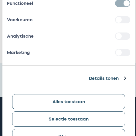
Functioneel
Naam
Rol
AGB-code
Start
Voorkeuren
Adhdcentraal
In
22220784
01-01-2019
B.v.
loondienst
bij
Analytische
Ik heb een arbeidsrelatie met
Marketing
Details tonen
Alles toestaan
Snel naar
Selectie toestaan
AGB zoeken