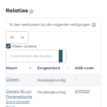
Relaties
Ik ben werkzaam bij de volgende vestigingen
resultaten weergeven
Alleen actieve
Zoeken:
Naam
Zorgaanbod
AGB-code
Sta
Careyn
-
01-
Verpleegkundigen niveau 6 of hoger
Careyn 1E Lijn
47471221
01-
Verpleegkundigen niveau 6 of hoger
Paramedische
Zorg Utrecht