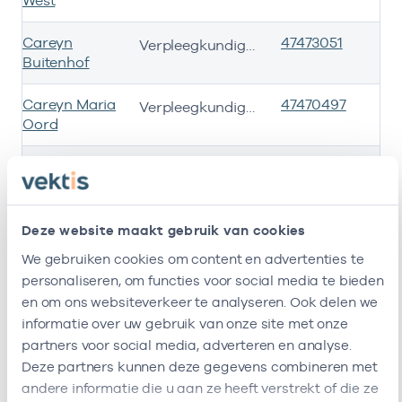
West
Careyn
47473051
01-
Verpleegkundigen niveau 6 of hoger
Buitenhof
Careyn Maria
47470497
01-
Verpleegkundigen niveau 6 of hoger
Oord
Careyn Nieuw
47471071
01-
Verpleegkundigen niveau 6 of hoger
Tamarinde /
Careyn 1E Lijn
Paramedische
Deze website maakt gebruik van cookies
Zorg Utrecht
We gebruiken cookies om content en advertenties te
Stad
personaliseren, om functies voor social media te bieden
en om ons websiteverkeer te analyseren. Ook delen we
Careyn
47471232
01-
Verpleegkundigen niveau 6 of hoger
informatie over uw gebruik van onze site met onze
Rosendael
partners voor social media, adverteren en analyse.
Deze partners kunnen deze gegevens combineren met
Careyn
47471419
01-
Verpleegkundigen niveau 6 of hoger
andere informatie die u aan ze heeft verstrekt of die ze
Snavelenburg