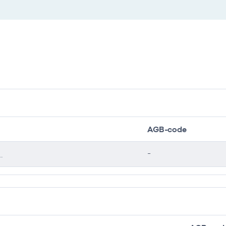
AGB-code
-
gen niveau 4