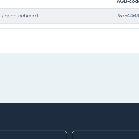
AGB-cod
j / gedetacheerd
75754463