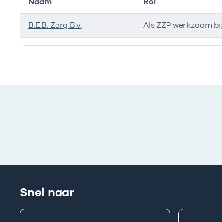
Naam
Rol
B.E.B. Zorg B.v.
Als ZZP werkzaam bi
Ik heb een arbeidsrelatie met
Snel naar