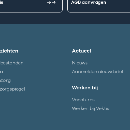
is
AGB aanvragen
nzichten
Actueel
abestanden
Nieuws
ma
Aanmelden nieuwsbrief
nzorg
Werken bij
orgspiegel
Vacatures
Werken bij Vektis