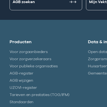
AGB zoeken
Mijn Vekt
Producten
Data & i
Voor zorgaanbieders
Open dat
Voor zorgverzekeraars
Zorgpris
Voor publieke organisaties
Huisartse
AGB-register
Gemeentez
AGB wijzigen
UZOVI-register
Tarieven en prestaties (TOG/IFM)
Standaarden