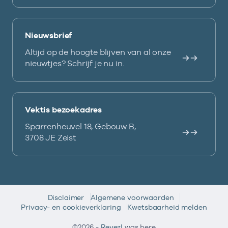
Nieuwsbrief
Altijd op de hoogte blijven van al onze
nieuwtjes? Schrijf je nu in.
Vektis bezoekadres
Sparrenheuvel 18, Gebouw B,
3708 JE Zeist
Disclaimer
Algemene voorwaarden
Privacy- en cookieverklaring
Kwetsbaarheid melden
©2026 -
Reyez!
was here