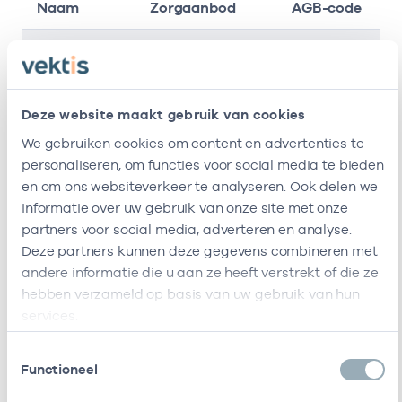
Naam
Zorgaanbod
AGB-code
Zorgboerderij
-
01
Verpleegkundigen niveau 4
Bijbram
Bijbram
-
01
Verpleegkundigen niveau 4
Deze website maakt gebruik van cookies
Behandeling
We gebruiken cookies om content en advertenties te
Ik ben werkzaam bij de volgende vestigingen
personaliseren, om functies voor social media te bieden
en om ons websiteverkeer te analyseren. Ook delen we
Ik heb een arbeidsrelatie met
informatie over uw gebruik van onze site met onze
partners voor social media, adverteren en analyse.
Deze partners kunnen deze gegevens combineren met
Naam
Rol
AGB-code
Start
andere informatie die u aan ze heeft verstrekt of die ze
hebben verzameld op basis van uw gebruik van hun
Bijbram Bv
In
03037814
01-08-2025
services.
loondienst
bij
Toestemmingsselectie
Functioneel
Bijbram
In
22221384
01-08-2025
Behandeling
loondienst