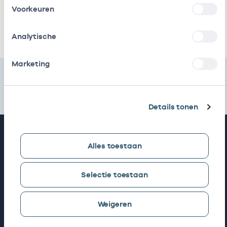
B.v.
bij
Voorkeuren
Ik heb een arbeidsrelatie met
Analytische
Marketing
Details tonen
Snel naar
Alles toestaan
AGB zoeken
Selectie toestaan
Weigeren
Mijn Vektis