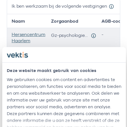
Ik ben werkzaam bij de volgende vestigingen
Naam
Zorgaanbod
AGB-code
Hersencentrum
-
Gz-psychologie, Kinder en jeugdpsycholoog NIP
Haarlem
Hersencentrum
94055199
Kinder en jeugdpsycholoog NIP, Gz-psychologie
Zorggroep Ars
-
Gz-psychologie
Deze website maakt gebruik van cookies
Curae B.v.
We gebruiken cookies om content en advertenties te
personaliseren, om functies voor social media te bieden
Hersencentrum
-
Gz-psychologie, Psychotherapie
en om ons websiteverkeer te analyseren. Ook delen we
Amstelveen
informatie over uw gebruik van onze site met onze
partners voor social media, adverteren en analyse.
Psycho
-
Psychotherapie
Medisch
Deze partners kunnen deze gegevens combineren met
Centrum
andere informatie die u aan ze heeft verstrekt of die ze
Noord-Holland