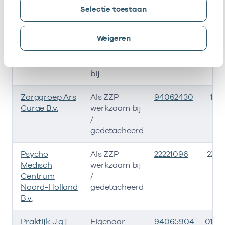
Naam
Rol
AGB-code
Selectie toestaan
Hersencentrum
In loondienst
22220475
04-0
Weigeren
bij
Hersencentrum
In loondienst
17081762
04-0
bij
Zorggroep Ars
Als ZZP
94062430
11-
Curae B.v.
werkzaam bij
/
gedetacheerd
Psycho
Als ZZP
22221096
22-0
Medisch
werkzaam bij
Centrum
/
Noord-Holland
gedetacheerd
B.v.
Praktijk J.g.j.
Eigenaar
94065904
01-0