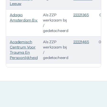
Leeuw
Adagio
Als ZZP
22221365
01-
Amsterdam B.v.
werkzaam bij
/
gedetacheerd
Academisch
Als ZZP
22221465
01-0
Centrum Voor
werkzaam bij
Trauma En
/
Persoonlijkheid
gedetacheerd
Ik heb een arbeidsrelatie met