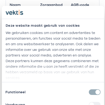
Naam
Zorgaanbod
AGB-code
Mascha
-
01-09
ECP-therapie
Aleman
Deze website maakt gebruik van cookies
Oefentherapie
Cesar &
We gebruiken cookies om content en advertenties te
Haptonomie
personaliseren, om functies voor social media te bieden
en om ons websiteverkeer te analyseren. Ook delen we
Ik ben werkzaam bij de volgende vestigingen
informatie over uw gebruik van onze site met onze
partners voor social media, adverteren en analyse.
Ik heb een arbeidsrelatie met
Deze partners kunnen deze gegevens combineren met
andere informatie die u aan ze heeft verstrekt of die ze
Naam
Rol
AGB-code
Start
hebben verzameld op basis van uw gebruik van hun
services.
Mascha
Eigenaar
94060335
01-09-2013
Aleman
Toestemmingsselectie
Oefentherapie
Functioneel
Cesar &
Haptonomie
Voorkeuren