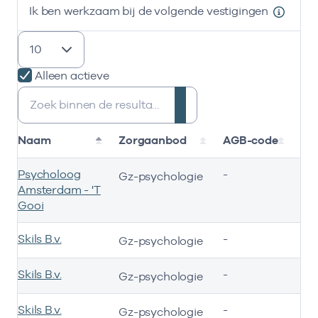
Ik ben werkzaam bij de volgende vestigingen
resultaten weergeven
Alleen actieve
Zoeken:
Naam
Zorgaanbod
AGB-code
St
Psycholoog
-
01
Gz-psychologie
Amsterdam - 'T
Gooi
Skils B.v.
-
15
Gz-psychologie
Skils B.v.
-
15
Gz-psychologie
Skils B.v.
-
15
Gz-psychologie