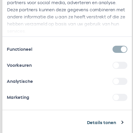
partners voor social media, adverteren en analyse.
Deze partners kunnen deze gegevens combineren met
andere informatie die u aan ze heeft verstrekt of die ze
Ik heb een arbeidsrelatie met
hebben verzameld op basis van uw gebruik van hun
resultaten weergeven
services.
Toestemmingsselectie
Alleen actieve
Functioneel
Zoeken:
Voorkeuren
Naam
Rol
AGB-code
Start
Analytische
Psycholoog
Eigenaar
94063684
01-01
Amsterdam - 'T
Marketing
Gooi
Skils B.v.
Als ZZP
22220267
15-07
werkzaam bij
Details tonen
/