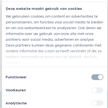
Naam
Zorgaanbod
AGB-code
Star
Deze website maakt gebruik van cookies
Jaba-
-
02-06-202
Jeugd- en gezinsprofessional
We gebruiken cookies om content en advertenties te
Abc
personaliseren, om functies voor social media te bieden
Ik ben werkzaam bij de volgende vestigingen
en om ons websiteverkeer te analyseren. Ook delen we
informatie over uw gebruik van onze site met onze
Ik heb een arbeidsrelatie met
partners voor social media, adverteren en analyse.
Deze partners kunnen deze gegevens combineren met
andere informatie die u aan ze heeft verstrekt of die ze
Naam
Rol
AGB-code
Start
Eind
hebben verzameld op basis van uw gebruik van hun
services.
Jaba-
Eigenaar
94066714
02-06-2020
Abc
Toestemmingsselectie
Ik heb een arbeidsrelatie met
Functioneel
Voorkeuren
Analytische