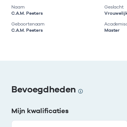
Naam
Geslacht
C.A.M. Peeters
Vrouwelij
Geboortenaam
Academisch
C.A.M. Peeters
Master
Bevoegdheden
Mijn kwalificaties