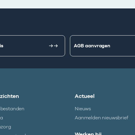
is
AGB aanvragen
nzichten
Actueel
abestanden
Nieuws
ma
Aanmelden nieuwsbrief
nzorg
Werken bij