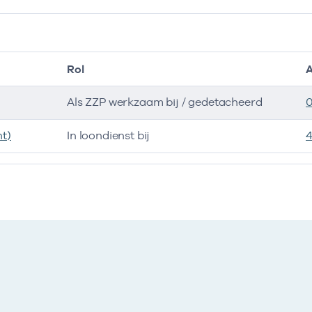
Rol
Als ZZP werkzaam bij / gedetacheerd
0
t)
In loondienst bij
4