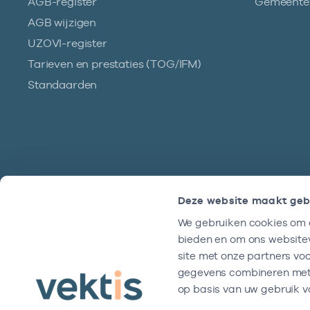
AGB-register
Gemeentez
AGB wijzigen
UZOVI-register
Tarieven en prestaties (TOG/IFM)
Standaarden
Deze website maakt geb
We gebruiken cookies om c
Hulp?
bieden en om ons websitev
We zijn doordeweeks bereikbaar tussen
site met onze partners vo
9 en 17 uur.
gegevens combineren met a
op basis van uw gebruik v