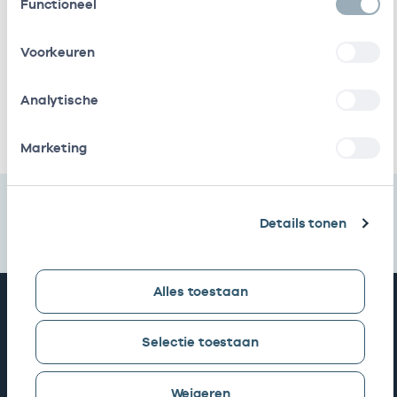
Functioneel
Bv
bij
Bijbram
In
22221384
29-09-2025
Voorkeuren
Behandeling
loondienst
B.v.
bij
Analytische
Ik heb een arbeidsrelatie met
Marketing
Details tonen
Alles toestaan
Snel naar
Selectie toestaan
AGB zoeken
Weigeren