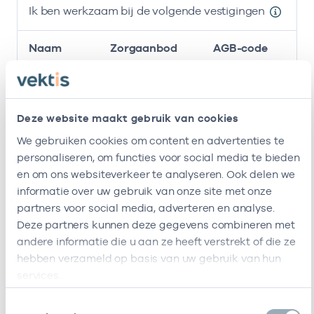
Ik ben werkzaam bij de volgende vestigingen
Naam
Zorgaanbod
AGB-code
Bijbram
-
29-09
Gz-psychologie
Behandeling
Bv
Deze website maakt gebruik van cookies
We gebruiken cookies om content en advertenties te
Bijbram
-
29-09
Gz-psychologie
personaliseren, om functies voor social media te bieden
Behandeling
en om ons websiteverkeer te analyseren. Ook delen we
Ik ben werkzaam bij de volgende vestigingen
informatie over uw gebruik van onze site met onze
partners voor social media, adverteren en analyse.
Ik heb een arbeidsrelatie met
Deze partners kunnen deze gegevens combineren met
andere informatie die u aan ze heeft verstrekt of die ze
Naam
Rol
AGB-code
Start
hebben verzameld op basis van uw gebruik van hun
services.
Bijbram
In
03037904
29-09-2025
Behandeling
loondienst
Toestemmingsselectie