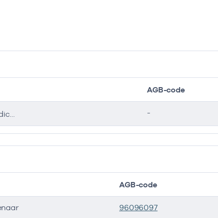
AGB-code
-
Medische pedicure
AGB-code
enaar
96096097