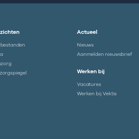
nzichten
Actueel
abestanden
Nieuws
ma
Aanmelden nieuwsbrief
nzorg
Werken bij
orgspiegel
Vacatures
Werken bij Vektis