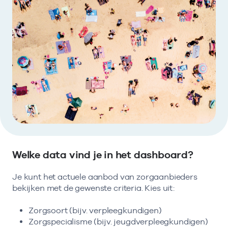
Bekijk eerst de veelgestelde vragen.
Kortdurende zorg
Bekijk het aanbod
Zoeken in AGB-register
Retourcodezoeker
Vind de actuele gegevens van een
Langdurige zorg
Naar hulp
zorgaanbieder of onderneming.
Zorg in de regio
Zoek nu
Gemeentezorgspiegel
Op zoek naar een rapport?
Welke data vind je in het dashboard?
Bekijk de openbare rapporten per thema of
log in voor de besloten rapporten op
Je kunt het actuele aanbod van zorgaanbieders
Zorgprisma.nl.
bekijken met de gewenste criteria. Kies uit:
Zorgsoort (bijv. verpleegkundigen)
Naar openbare rapporten
Zorgspecialisme (bijv. jeugdverpleegkundigen)