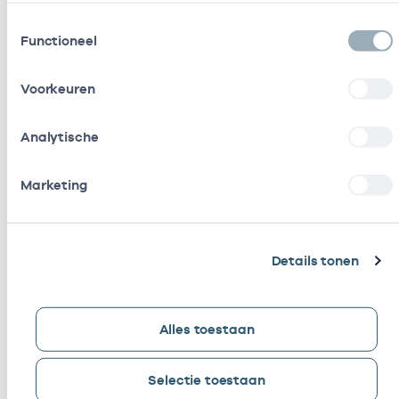
Toestemmingsselectie
Functioneel
Aanvullende informatie
Voorkeuren
Analytische
Spreadsheet zorgsoort en specialismen in
Marketing
dashboard
Bijsluiter dashboard Zorgaanbod
Details tonen
Alles toestaan
Bekijk ook
Selectie toestaan