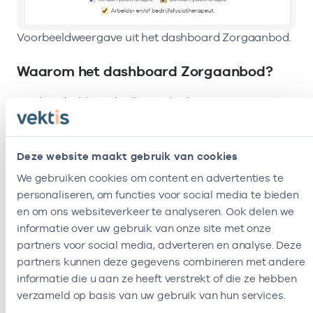
Voorbeeldweergave uit het dashboard Zorgaanbod.
Waarom het dashboard Zorgaanbod?
Met het dashboard willen wij bijdragen aan
oplossingen voor de uitdagingen in de zorg. De zorg
staat onder grote druk door vergrijzing (meer
zorgbehoefte), een toenemend tekort aan
Deze website maakt gebruik van cookies
zorgpersoneel en stijgende kosten (zie IZA: Integraal
Zorg Akkoord). Zorg dichter bij huis en
We gebruiken cookies om content en advertenties te
samenwerking in de keten zijn speerpunten in het
personaliseren, om functies voor social media te bieden
IZA. De oplossingen en opgaven verschillen per
en om ons websiteverkeer te analyseren. Ook delen we
zorgsoort en per regio. En daarom is inzicht in het
informatie over uw gebruik van onze site met onze
regionale zorgaanbod nodig.
partners voor social media, adverteren en analyse. Deze
partners kunnen deze gegevens combineren met andere
informatie die u aan ze heeft verstrekt of die ze hebben
Bekijk het dashboard
verzameld op basis van uw gebruik van hun services.