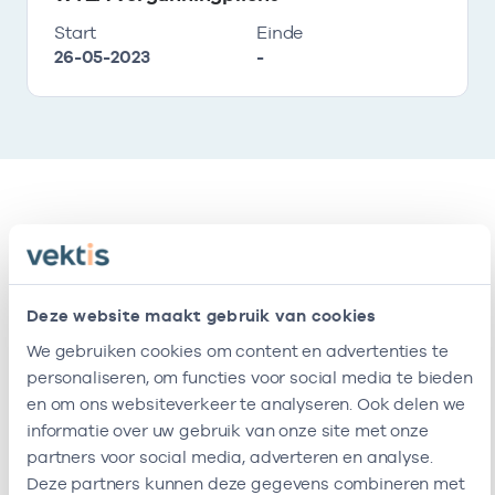
Start
Einde
26-05-2023
-
Vestigingen
Deze onderneming heeft de volgende
Deze website maakt gebruik van cookies
vestigingen
We gebruiken cookies om content en advertenties te
personaliseren, om functies voor social media te bieden
en om ons websiteverkeer te analyseren. Ook delen we
Naam
Adres
AGB-code
Start
E
informatie over uw gebruik van onze site met onze
partners voor social media, adverteren en analyse.
Praktijk
Koningin
-
01-07-2017
Deze partners kunnen deze gegevens combineren met
Noor
Maximalaan