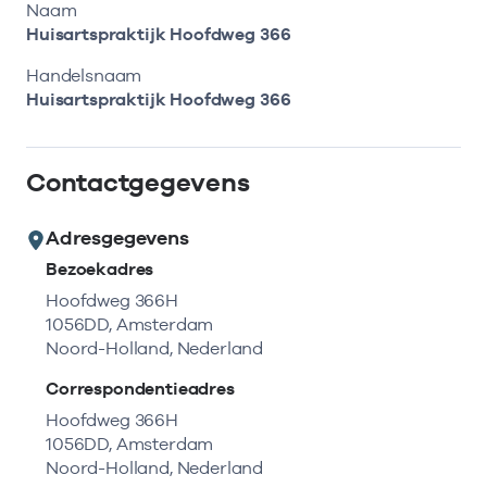
Bekijk eerst de veelgestelde vragen.
Kortdurende zorg
Naam
Bekijk het aanbod
Zoeken in AGB-register
Huisartspraktijk Hoofdweg 366
Retourcodezoeker
Vind de actuele gegevens van een
Langdurige zorg
Handelsnaam
Naar hulp
zorgaanbieder of onderneming.
Huisartspraktijk Hoofdweg 366
Zorg in de regio
Zoek nu
Contactgegevens
Gemeentezorgspiegel
Adresgegevens
Bezoekadres
Op zoek naar een rapport?
Hoofdweg 366H
1056DD, Amsterdam
Bekijk de openbare rapporten per thema of
Noord-Holland, Nederland
log in voor de besloten rapporten op
Zorgprisma.nl.
Correspondentieadres
Hoofdweg 366H
1056DD, Amsterdam
Naar openbare rapporten
Noord-Holland, Nederland