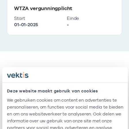
WTZA vergunningplicht
Start
Einde
01-01-2025
-
Vestigingen
Deze onderneming heeft de volgende
Deze website maakt gebruik van cookies
vestigingen
We gebruiken cookies om content en advertenties te
personaliseren, om functies voor social media te bieden
en om ons websiteverkeer te analyseren. Ook delen we
Naam
Adres
AGB-code
S
informatie over uw gebruik van onze site met onze
partners voor social media, adverteren en analyse.