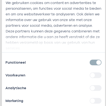
We gebruiken cookies om content en advertenties te
Zoakman
personaliseren, om functies voor social media te bieden
Deze onderneming heeft de volgende vestigingen
en om ons websiteverkeer te analyseren. Ook delen we
Zorgverleners
informatie over uw gebruik van onze site met onze
partners voor social media, adverteren en analyse.
Deze partners kunnen deze gegevens combineren met
Bij deze onderneming werken de volgende
andere informatie die u aan ze heeft verstrekt of die ze
zorgverleners
hebben verzameld op basis van uw gebruik van hun
services.
Naam
Rol
AGB-code
Start
Toestemmingsselectie
Functioneel
S.
Eigenaar
01102376
01-03-2019
28
Zoakman
Voorkeuren
Bij deze onderneming werken de volgende zorgverlener
Ondernemingen
Analytische
Deze onderneming heeft een relatie met de
Marketing
volgende ondernemingen