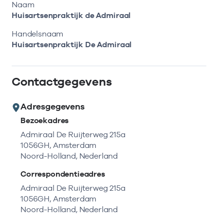
Bekijk eerst de veelgestelde vragen.
Kortdurende zorg
Naam
Bekijk het aanbod
Zoeken in AGB-register
Huisartsenpraktijk de Admiraal
Retourcodezoeker
Vind de actuele gegevens van een
Langdurige zorg
Handelsnaam
Naar hulp
zorgaanbieder of onderneming.
Huisartsenpraktijk De Admiraal
Zorg in de regio
Zoek nu
Contactgegevens
Gemeentezorgspiegel
Adresgegevens
Bezoekadres
Op zoek naar een rapport?
Admiraal De Ruijterweg 215a
1056GH, Amsterdam
Bekijk de openbare rapporten per thema of
Noord-Holland, Nederland
log in voor de besloten rapporten op
Zorgprisma.nl.
Correspondentieadres
Admiraal De Ruijterweg 215a
1056GH, Amsterdam
Naar openbare rapporten
Noord-Holland, Nederland