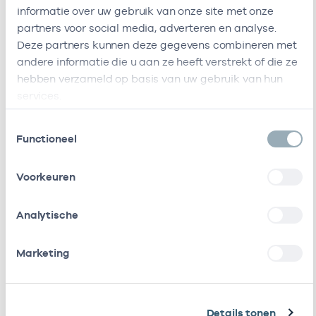
Huisartsenpraktijk
Admiraal
-
01-0
informatie over uw gebruik van onze site met onze
De Admiraal
De
partners voor social media, adverteren en analyse.
Ruijterweg
Deze partners kunnen deze gegevens combineren met
215a
andere informatie die u aan ze heeft verstrekt of die ze
1056GH
hebben verzameld op basis van uw gebruik van hun
Amsterdam
services.
Deze onderneming heeft de volgende vestigingen
Toestemmingsselectie
Zorgverleners
Functioneel
Bij deze onderneming werken de volgende
Voorkeuren
zorgverleners
Analytische
Naam
Rol
AGB-code
Start
Eind
Marketing
D.E.
Eigenaar
01101119
01-12-2019
Voors
Details tonen