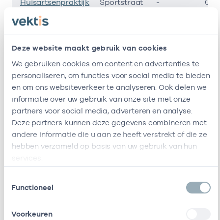
Huisartsenpraktijk
Sportstraat
-
01-
Budde En Wouters
3
B.v.
1541JL Koog
Aan De
Zaan
Deze website maakt gebruik van cookies
We gebruiken cookies om content en advertenties te
Huisartsenpraktijk
-
28-
personaliseren, om functies voor social media te bieden
De Zaan
en om ons websiteverkeer te analyseren. Ook delen we
informatie over uw gebruik van onze site met onze
Benw Huisartsen
Zaanweg 55
-
28-
partners voor social media, adverteren en analyse.
1521DM
Deze partners kunnen deze gegevens combineren met
Wormerveer
andere informatie die u aan ze heeft verstrekt of die ze
Deze onderneming heeft de volgende vestigingen
hebben verzameld op basis van uw gebruik van hun
Zorgverleners
services.
Toestemmingsselectie
Functioneel
Bij deze onderneming werken de volgende
zorgverleners
Voorkeuren