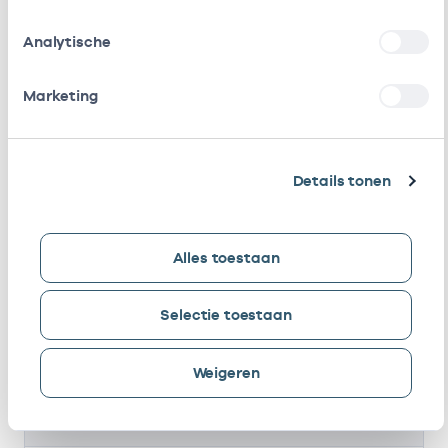
Naam
Rol
AGB-code
Start
Analytische
G.K.
Vrijgevestigd
01005801
01-01-2020
Marketing
Kimsma
(MTO
getekend)
B.P.C.
Eigenaar
01023559
01-07-2006
Details tonen
Wouters
M. Budde
Eigenaar
01024620
01-07-2006
Alles toestaan
R.
Vrijgevestigd
01025184
28-06-2019
Albrecht
(MTO
Selectie toestaan
getekend)
Weigeren
A.
Vrijgevestigd
01103666
01-09-2021
Karakaya
(MTO
getekend)