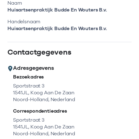
Bekijk eerst de veelgestelde vragen.
Kortdurende zorg
Naam
Bekijk het aanbod
Zoeken in AGB-register
Huisartsenpraktijk Budde En Wouters B.v.
Retourcodezoeker
Vind de actuele gegevens van een
Langdurige zorg
Handelsnaam
Naar hulp
zorgaanbieder of onderneming.
Huisartsenpraktijk Budde En Wouters B.v.
Zorg in de regio
Zoek nu
Contactgegevens
Gemeentezorgspiegel
Adresgegevens
Bezoekadres
Op zoek naar een rapport?
Sportstraat 3
1541JL, Koog Aan De Zaan
Bekijk de openbare rapporten per thema of
Noord-Holland, Nederland
log in voor de besloten rapporten op
Zorgprisma.nl.
Correspondentieadres
Sportstraat 3
1541JL, Koog Aan De Zaan
Naar openbare rapporten
Noord-Holland, Nederland