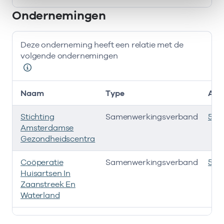
Bij deze onderneming werken de volgende zorgverlener
Ondernemingen
Deze onderneming heeft een relatie met de
volgende ondernemingen
Naam
Type
AGB
Stichting
Samenwerkingsverband
535
Amsterdamse
Gezondheidscentra
Coöperatie
Samenwerkingsverband
535
Huisartsen In
Zaanstreek En
Waterland
Deze onderneming heeft een relatie met de volgende 