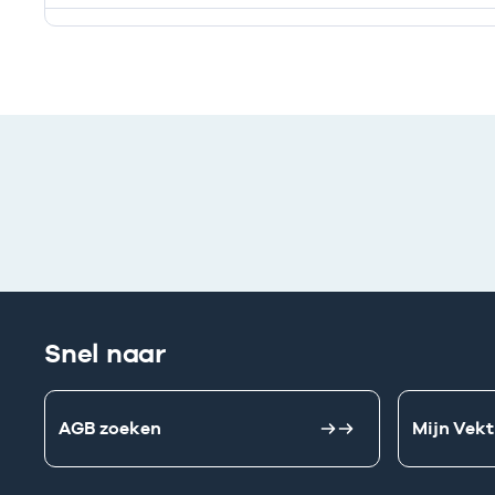
Deze onderneming heeft een relatie met de volgend
Snel naar
AGB zoeken
Mijn Vekt