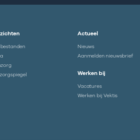
nzichten
Actueel
abestanden
Nieuws
ma
Aanmelden nieuwsbrief
nzorg
Werken bij
orgspiegel
Vacatures
Werken bij Vektis