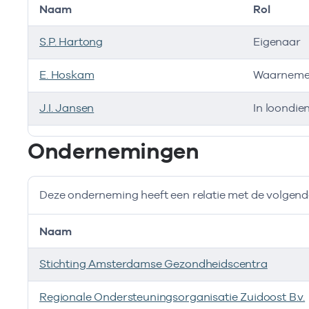
Naam
Rol
S.P. Hartong
Eigenaar
E. Hoskam
Waarneme
J.I. Jansen
In loondien
Bij deze onderneming werken de volgende zorgverlen
Ondernemingen
Deze onderneming heeft een relatie met de volge
Naam
Stichting Amsterdamse Gezondheidscentra
Regionale Ondersteuningsorganisatie Zuidoost B.v.