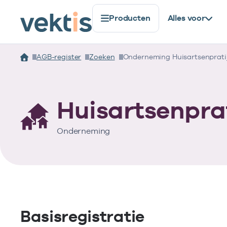
Producten
Alles voor
AGB-register
Zoeken
Onderneming Huisartsenpratij
Huisartsenpra
Onderneming
Basisregistratie