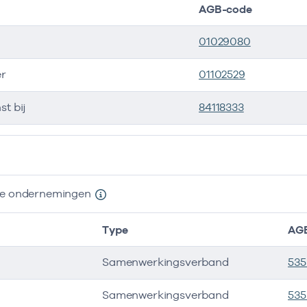
AGB-code
01029080
r
01102529
st bij
84118333
ers
nde ondernemingen
Type
AG
Samenwerkingsverband
53
Samenwerkingsverband
535