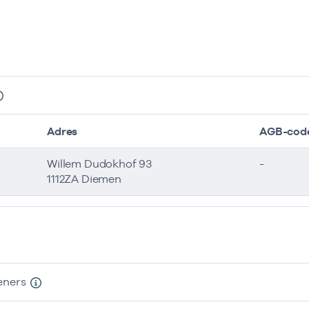
Adres
AGB-cod
Willem Dudokhof 93
-
1112ZA Diemen
eners