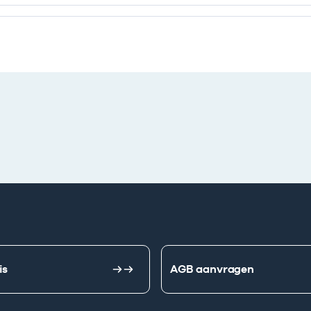
e ondernemingen
is
AGB aanvragen