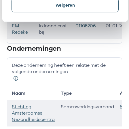
Weigeren
B.F.
In loondienst
01105159
19-07-202
Struyk
bij
F.M.
In loondienst
01105206
01-01-202
Redeke
bij
Bij deze onderneming werken de volgende zorgverlener
Ondernemingen
Deze onderneming heeft een relatie met de
volgende ondernemingen
Naam
Type
AGB
Stichting
Samenwerkingsverband
535
Amsterdamse
Gezondheidscentra