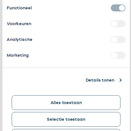
Toestemmingsselectie
Functioneel
F.V. De
Als ZZP
01101524
01-09-201
Hooge
werkzaam bij
/
Voorkeuren
gedetacheerd
Analytische
D. Pors
Als ZZP
01102757
06-01-202
werkzaam bij
Marketing
/
gedetacheerd
A.Y. De
In loondienst
01103046
01-06-202
Details tonen
Voogd
bij
C.W. Van
In loondienst
84119107
01-03-202
Alles toestaan
Egmond
bij
B.J.
Waarnemer
01103854
01-04-202
Selectie toestaan
Koutstaal