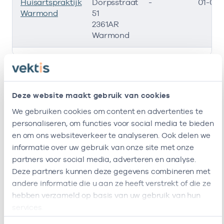
Huisartspraktijk
Dorpsstraat
-
01-01-
Warmond
51
2361AR
Warmond
Deze onderneming heeft de volgende vestigingen
Zorgverleners
Deze website maakt gebruik van cookies
Bij deze onderneming werken de volgende
We gebruiken cookies om content en advertenties te
zorgverleners
personaliseren, om functies voor social media te bieden
en om ons websiteverkeer te analyseren. Ook delen we
informatie over uw gebruik van onze site met onze
Naam
Rol
AGB-code
Star
partners voor social media, adverteren en analyse.
Deze partners kunnen deze gegevens combineren met
R.H.M. De
Eigenaar
01022865
01-01-200
andere informatie die u aan ze heeft verstrekt of die ze
Vriend
hebben verzameld op basis van uw gebruik van hun
T.M. Van
In loondienst
01025449
01-10-200
services.
Dun
bij