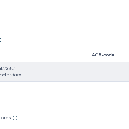
AGB-code
at 239C
-
Amsterdam
eners