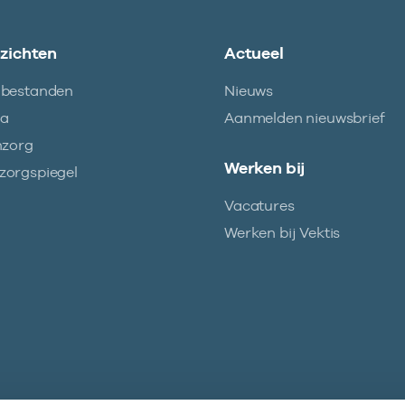
nzichten
Actueel
abestanden
Nieuws
ma
Aanmelden nieuwsbrief
nzorg
Werken bij
orgspiegel
Vacatures
Werken bij Vektis