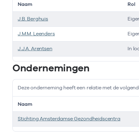
Naam
Rol
J.B. Berghuis
Eige
J.M.M. Leenders
Eige
J.J.A. Arentsen
In lo
Bij deze onderneming werken de volgende zorgverlen
Ondernemingen
Deze onderneming heeft een relatie met de volge
Naam
Stichting Amsterdamse Gezondheidscentra
Deze onderneming heeft een relatie met de volgend