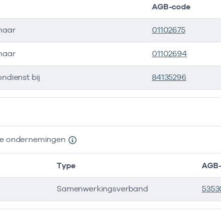
AGB-code
naar
01102675
naar
01102694
ondienst bij
84135296
ers
nde ondernemingen
Type
AGB-
Samenwerkingsverband
5353
e ondernemingen