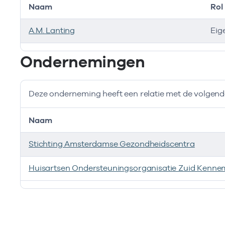
Naam
Rol
A.M. Lanting
Eig
Bij deze onderneming werken de volgende zorgverlen
Ondernemingen
Deze onderneming heeft een relatie met de volge
Naam
Stichting Amsterdamse Gezondheidscentra
Huisartsen Ondersteuningsorganisatie Zuid Kenne
Deze onderneming heeft een relatie met de volgend