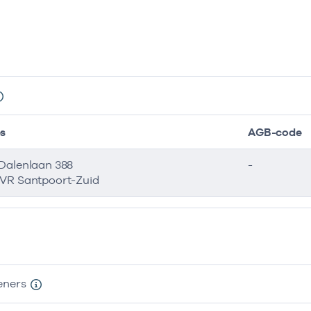
s
AGB-code
Dalenlaan 388
-
VR Santpoort-Zuid
eners