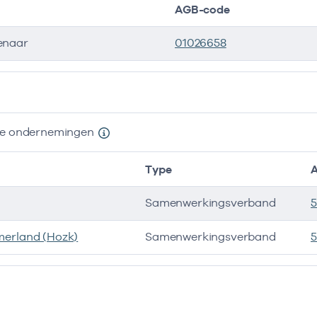
AGB-code
enaar
01026658
ers
nde ondernemingen
Type
Samenwerkingsverband
merland (Hozk)
Samenwerkingsverband
5
e ondernemingen