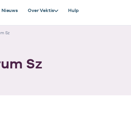
Nieuws
Over Vektis
Hulp
um Sz
rum Sz