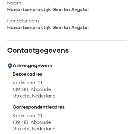
Bekijk eerst de veelgestelde vragen.
Kortdurende zorg
Naam
Bekijk het aanbod
Zoeken in AGB-register
Huisartsenpraktijk Gein En Angstel
Retourcodezoeker
Vind de actuele gegevens van een
Langdurige zorg
Handelsnaam
Naar hulp
zorgaanbieder of onderneming.
Huisartsenpraktijk Gein En Angstel
Zorg in de regio
Zoek nu
Contactgegevens
Gemeentezorgspiegel
Adresgegevens
Bezoekadres
Op zoek naar een rapport?
Kerkstraat 21
1391HB, Abcoude
Bekijk de openbare rapporten per thema of
Utrecht, Nederland
log in voor de besloten rapporten op
Zorgprisma.nl.
Correspondentieadres
Kerkstraat 21
1391HB, Abcoude
Naar openbare rapporten
Utrecht, Nederland