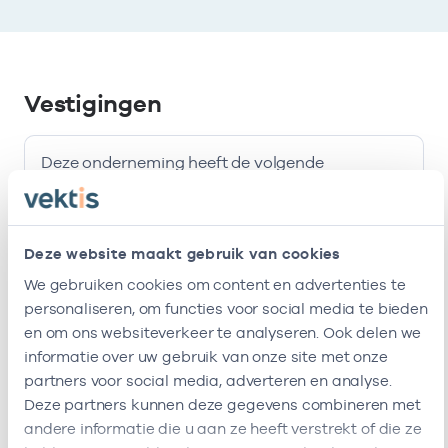
Vestigingen
Deze onderneming heeft de volgende
vestigingen
Deze website maakt gebruik van cookies
Naam
Adres
AGB-code
We gebruiken cookies om content en advertenties te
Huisartsenpraktijk
Kerkstraat
-
01-07
personaliseren, om functies voor social media te bieden
Gein En Angstel
21
en om ons websiteverkeer te analyseren. Ook delen we
1391HB
informatie over uw gebruik van onze site met onze
Abcoude
partners voor social media, adverteren en analyse.
Deze partners kunnen deze gegevens combineren met
Deze onderneming heeft de volgende vestigingen
andere informatie die u aan ze heeft verstrekt of die ze
Zorgverleners