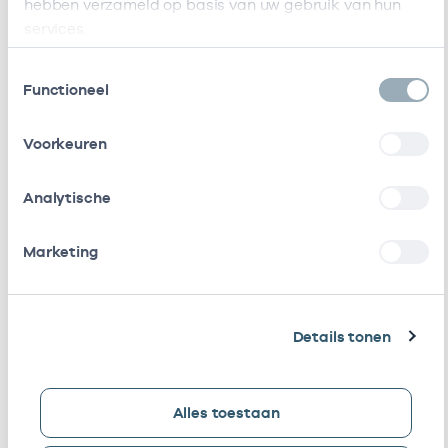
hebben verzameld op basis van uw gebruik van hun
services.
Bij deze onderneming werken de volgende
Toestemmingsselectie
zorgverleners
Functioneel
Voorkeuren
Naam
Rol
AGB-code
Start
Analytische
G.C.A.
Eigenaar
01020674
01-07-2020
Van
Dorp
Marketing
D.
Eigenaar
01028642
01-07-2020
Seegers-
Bouma
Details tonen
M. Van
Waarnemer
01104406
01-01-2023
Straten
Alles toestaan
Bij deze onderneming werken de volgende zorgverlener