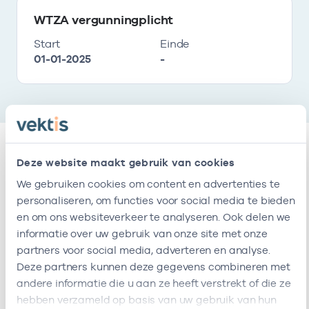
WTZA vergunningplicht
Start
Einde
01-01-2025
-
Deze website maakt gebruik van cookies
Vestigingen
We gebruiken cookies om content en advertenties te
personaliseren, om functies voor social media te bieden
Deze onderneming heeft de volgende
en om ons websiteverkeer te analyseren. Ook delen we
vestigingen
informatie over uw gebruik van onze site met onze
partners voor social media, adverteren en analyse.
Deze partners kunnen deze gegevens combineren met
Naam
Adres
AGB-code
Sta
andere informatie die u aan ze heeft verstrekt of die ze
hebben verzameld op basis van uw gebruik van hun