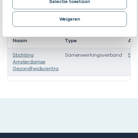
Selectie toestaan
Deze onderneming heeft een relatie met de
volgende ondernemingen
Weigeren
Naam
Type
AGB
Stichting
Samenwerkingsverband
535
Amsterdamse
Gezondheidscentra
Deze onderneming heeft een relatie met de volgende 