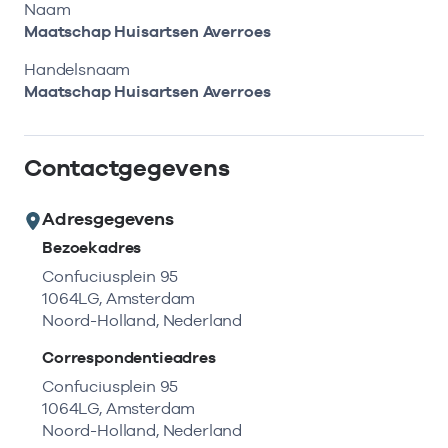
Bekijk eerst de veelgestelde vragen.
Kortdurende zorg
Naam
Bekijk het aanbod
Zoeken in AGB-register
Maatschap Huisartsen Averroes
Retourcodezoeker
Vind de actuele gegevens van een
Langdurige zorg
Handelsnaam
Naar hulp
zorgaanbieder of onderneming.
Maatschap Huisartsen Averroes
Zorg in de regio
Zoek nu
Contactgegevens
Gemeentezorgspiegel
Adresgegevens
Bezoekadres
Op zoek naar een rapport?
Confuciusplein 95
1064LG, Amsterdam
Bekijk de openbare rapporten per thema of
Noord-Holland, Nederland
log in voor de besloten rapporten op
Zorgprisma.nl.
Correspondentieadres
Confuciusplein 95
1064LG, Amsterdam
Naar openbare rapporten
Noord-Holland, Nederland