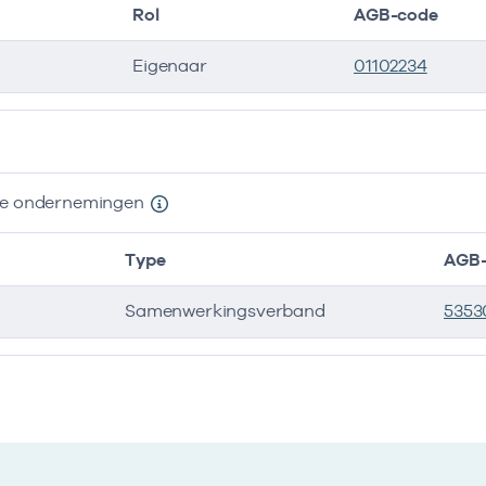
Rol
AGB-code
Eigenaar
01102234
ers
nde ondernemingen
Type
AGB-
Samenwerkingsverband
5353
e ondernemingen