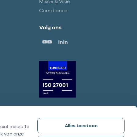
Missie & Visie
Compliance
Volg ons
Alles toestaan
cial media te
Vektis bezoekadres
ik van onze