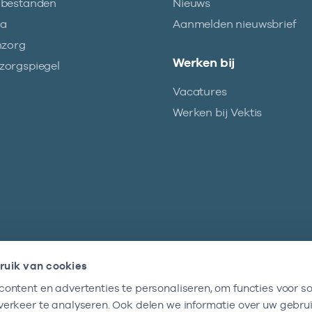
abestanden
Nieuws
ma
Aanmelden nieuwsbrief
nzorg
Werken bij
orgspiegel
Vacatures
Werken bij Vektis
ruik van cookies
ontent en advertenties te personaliseren, om functies voor so
Nieuwsbrief
erkeer te analyseren. Ook delen we informatie over uw gebru