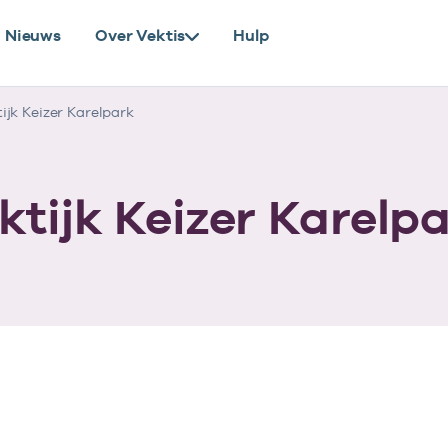
Nieuws
Over Vektis
Hulp
jk Keizer Karelpark
tijk Keizer Karelp