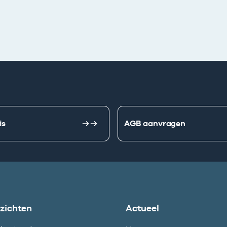
is
AGB aanvragen
nzichten
Actueel