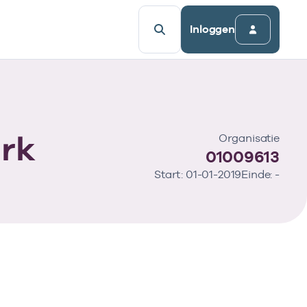
Inloggen
ark
Organisatie
01009613
Start: 01-01-2019
Einde: -