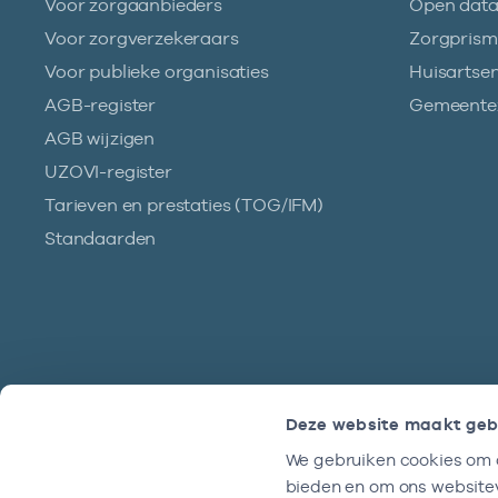
Voor zorgaanbieders
Open dat
Voor zorgverzekeraars
Zorgpris
Voor publieke organisaties
Huisartse
AGB-register
Gemeentez
AGB wijzigen
UZOVI-register
Tarieven en prestaties (TOG/IFM)
Standaarden
Deze website maakt geb
We gebruiken cookies om c
Hulp?
bieden en om ons websitev