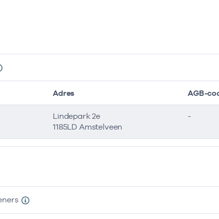
Adres
AGB-co
Lindepark 2e
-
1185LD Amstelveen
eners