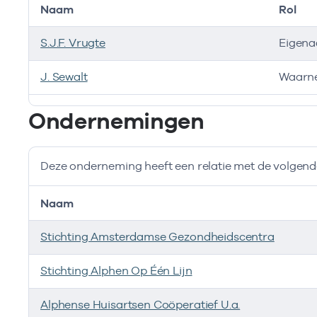
Naam
Rol
S.J.F. Vrugte
Eigena
J. Sewalt
Waarn
Bij deze onderneming werken de volgende zorgverlen
Ondernemingen
Deze onderneming heeft een relatie met de volge
Naam
Stichting Amsterdamse Gezondheidscentra
Stichting Alphen Op Één Lijn
Alphense Huisartsen Coöperatief U.a.