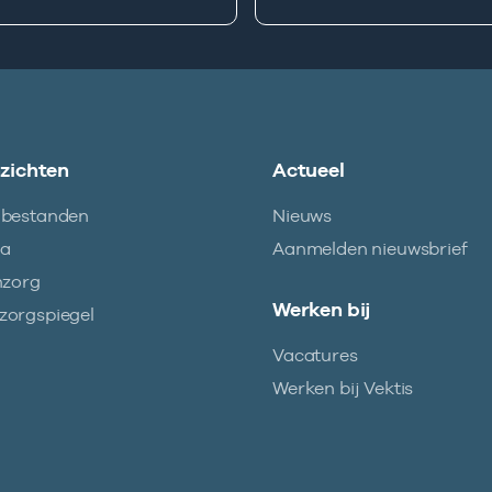
nzichten
Actueel
abestanden
Nieuws
ma
Aanmelden nieuwsbrief
nzorg
Werken bij
orgspiegel
Vacatures
Werken bij Vektis