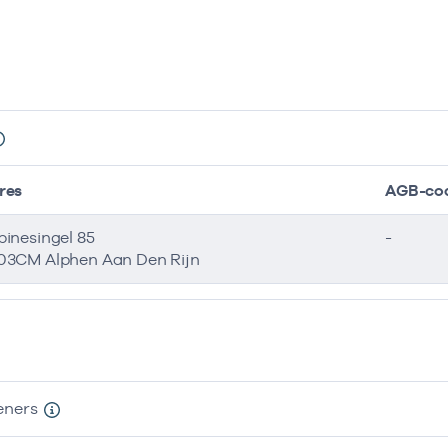
res
AGB-co
pinesingel 85
-
03CM Alphen Aan Den Rijn
eners