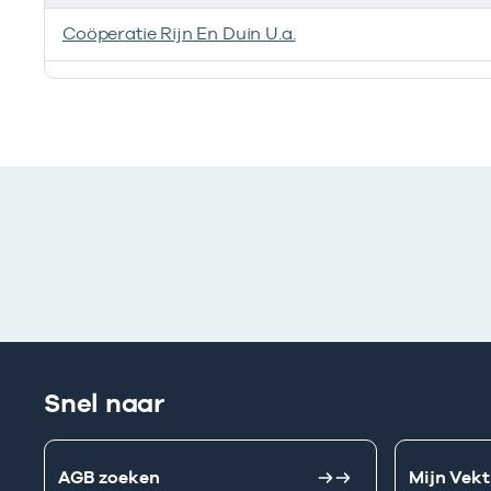
Coöperatie Rijn En Duin U.a.
Deze onderneming heeft een relatie met de volgend
Snel naar
AGB zoeken
Mijn Vekt