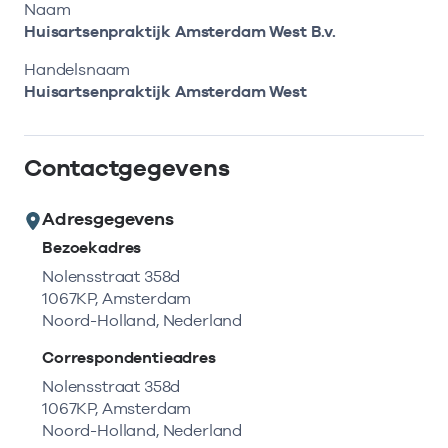
Bekijk eerst de veelgestelde vragen.
Kortdurende zorg
Naam
Bekijk het aanbod
Zoeken in AGB-register
Huisartsenpraktijk Amsterdam West B.v.
Retourcodezoeker
Vind de actuele gegevens van een
Langdurige zorg
Handelsnaam
Naar hulp
zorgaanbieder of onderneming.
Huisartsenpraktijk Amsterdam West
Zorg in de regio
Zoek nu
Contactgegevens
Gemeentezorgspiegel
Adresgegevens
Bezoekadres
Op zoek naar een rapport?
Nolensstraat 358d
1067KP, Amsterdam
Bekijk de openbare rapporten per thema of
Noord-Holland, Nederland
log in voor de besloten rapporten op
Zorgprisma.nl.
Correspondentieadres
Nolensstraat 358d
1067KP, Amsterdam
Naar openbare rapporten
Noord-Holland, Nederland