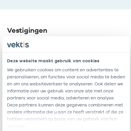
Vestigingen
Deze onderneming heeft de volgende
vestigingen
Deze website maakt gebruik van cookies
We gebruiken cookies om content en advertenties te
Naam
Adres
AGB-code
personaliseren, om functies voor social media te bieden
en om ons websiteverkeer te analyseren. Ook delen we
Huisartsenpraktijk
Nolensstraat
-
01-
informatie over uw gebruik van onze site met onze
Amsterdam West
358d
partners voor social media, adverteren en analyse.
B.v.
1067KP
Deze partners kunnen deze gegevens combineren met
Amsterdam
andere informatie die u aan ze heeft verstrekt of die ze
Deze onderneming heeft de volgende vestigingen
hebben verzameld op basis van uw gebruik van hun
services.
Zorgverleners