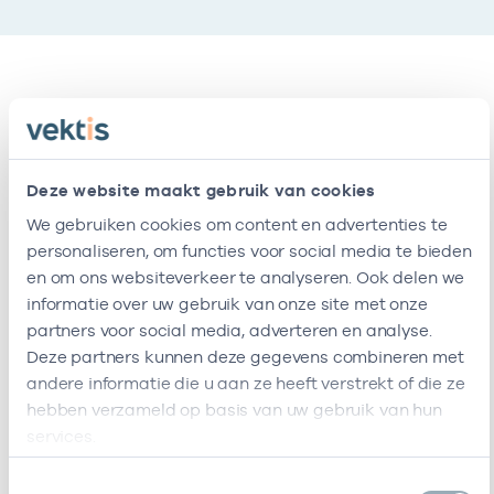
Vestigingen
Deze onderneming heeft de volgende
Deze website maakt gebruik van cookies
vestigingen
We gebruiken cookies om content en advertenties te
personaliseren, om functies voor social media te bieden
en om ons websiteverkeer te analyseren. Ook delen we
Naam
Adres
AGB-code
informatie over uw gebruik van onze site met onze
partners voor social media, adverteren en analyse.
Huisartsenpraktijk
Sumatrastraat
-
2
Deze partners kunnen deze gegevens combineren met
Sumatra
84
andere informatie die u aan ze heeft verstrekt of die ze
1094NJ
Amsterdam
hebben verzameld op basis van uw gebruik van hun
services.
Deze onderneming heeft de volgende vestigingen
Zorgverleners
Toestemmingsselectie