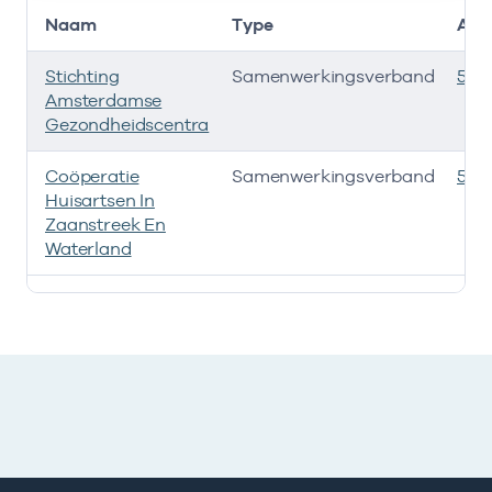
Naam
Type
AGB
Stichting
Samenwerkingsverband
535
Amsterdamse
Gezondheidscentra
Coöperatie
Samenwerkingsverband
535
Huisartsen In
Zaanstreek En
Waterland
Deze onderneming heeft een relatie met de volgende 