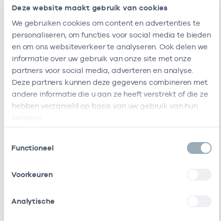
Deze website maakt gebruik van cookies
Naam
Adres
AGB-code
Start
We gebruiken cookies om content en advertenties te
S&H
-
01-05-2023
personaliseren, om functies voor social media te bieden
Huisartsen
en om ons websiteverkeer te analyseren. Ook delen we
informatie over uw gebruik van onze site met onze
S&H
Edamstraat
-
01-05-2023
partners voor social media, adverteren en analyse.
Huisartsen
61
Deze partners kunnen deze gegevens combineren met
1507JB
andere informatie die u aan ze heeft verstrekt of die ze
Zaandam
hebben verzameld op basis van uw gebruik van hun
Deze onderneming heeft de volgende vestigingen
services.
Zorgverleners
Toestemmingsselectie
Functioneel
Bij deze onderneming werken de volgende
Voorkeuren
zorgverleners
Analytische
Naam
Rol
AGB-code
Star