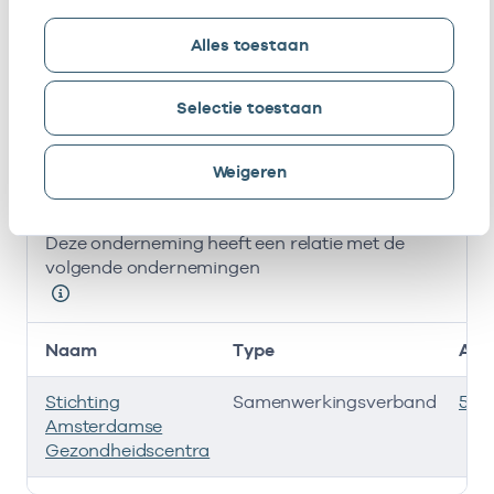
S. Van
Eigenaar
84029819
25-11-2013
Haeringen
Alles toestaan
B.J.M.
Eigenaar
01103828
31-12-2025
Selectie toestaan
Hagendoorn
Bij deze onderneming werken de volgende zorgverlener
Weigeren
Ondernemingen
Deze onderneming heeft een relatie met de
volgende ondernemingen
Naam
Type
AGB
Stichting
Samenwerkingsverband
535
Amsterdamse
Gezondheidscentra
Deze onderneming heeft een relatie met de volgende 