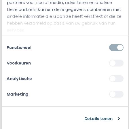
Huisartsenpraktijk
Wagenaarstraat
-
partners voor social media, adverteren en analyse.
Dapperbuurt
437
Deze partners kunnen deze gegevens combineren met
1093CN
andere informatie die u aan ze heeft verstrekt of die ze
Amsterdam
hebben verzameld op basis van uw gebruik van hun
Deze onderneming heeft de volgende vestigingen
services.
Zorgverleners
Toestemmingsselectie
Functioneel
Bij deze onderneming werken de volgende
Voorkeuren
zorgverleners
Analytische
Naam
Rol
AGB-code
Start
Marketing
S. Van
Eigenaar
01021184
01-11-1995
Haeringen
Details tonen
S.H. De Kort
Eigenaar
01025062
01-07-2011