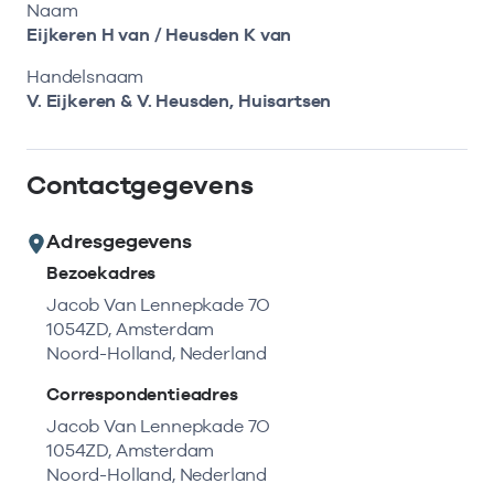
Bekijk eerst de veelgestelde vragen.
Kortdurende zorg
Naam
Bekijk het aanbod
Zoeken in AGB-register
Eijkeren H van / Heusden K van
Retourcodezoeker
Vind de actuele gegevens van een
Langdurige zorg
Handelsnaam
Naar hulp
zorgaanbieder of onderneming.
V. Eijkeren & V. Heusden, Huisartsen
Zorg in de regio
Zoek nu
Contactgegevens
Gemeentezorgspiegel
Adresgegevens
Bezoekadres
Op zoek naar een rapport?
Jacob Van Lennepkade 7O
1054ZD, Amsterdam
Bekijk de openbare rapporten per thema of
Noord-Holland, Nederland
log in voor de besloten rapporten op
Zorgprisma.nl.
Correspondentieadres
Jacob Van Lennepkade 7O
1054ZD, Amsterdam
Naar openbare rapporten
Noord-Holland, Nederland