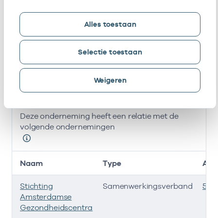
Heusden
Alles toestaan
F.L.A.M.
Als ZZP
01103014
11-09-2013
Strijers
werkzaam bij
/
Selectie toestaan
gedetacheerd
Bij deze onderneming werken de volgende zorgverlener
Weigeren
Ondernemingen
Deze onderneming heeft een relatie met de
volgende ondernemingen
Naam
Type
AGB
Stichting
Samenwerkingsverband
535
Amsterdamse
Gezondheidscentra