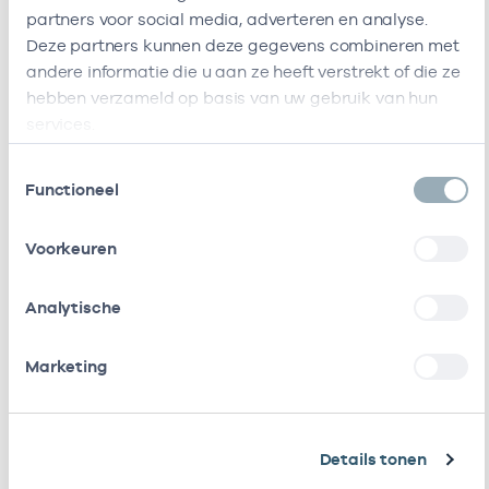
Eijkeren
Jacob Van
-
01-01-1970
partners voor social media, adverteren en analyse.
H Van /
Lennepkade
Deze partners kunnen deze gegevens combineren met
Heusden
7O
andere informatie die u aan ze heeft verstrekt of die ze
K Van
1054ZD
hebben verzameld op basis van uw gebruik van hun
Amsterdam
services.
Deze onderneming heeft de volgende vestigingen
Toestemmingsselectie
Zorgverleners
Functioneel
Bij deze onderneming werken de volgende
Voorkeuren
zorgverleners
Analytische
Naam
Rol
AGB-code
Start
Marketing
H. Van
Eigenaar
01022514
01-04-2000
Eijkeren
Details tonen
K. Van
Eigenaar
01023143
01-01-2002