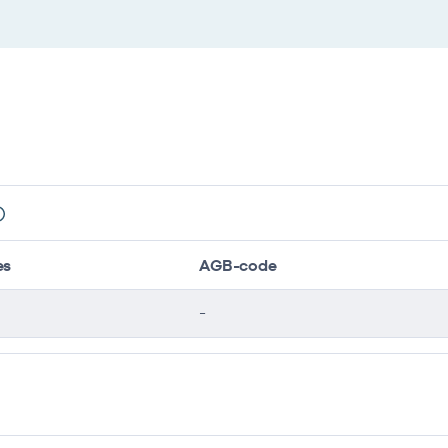
es
AGB-code
-