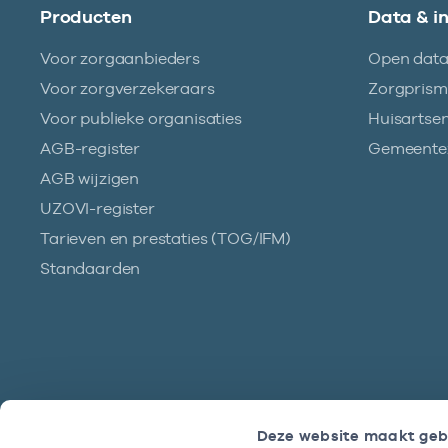
Producten
Data & i
Voor zorgaanbieders
Open dat
Voor zorgverzekeraars
Zorgpris
Voor publieke organisaties
Huisartse
AGB-register
Gemeentez
AGB wijzigen
UZOVI-register
Tarieven en prestaties (TOG/IFM)
Standaarden
Deze website maakt geb