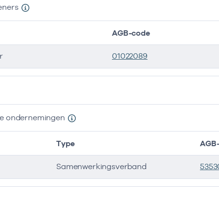
eners
AGB-code
r
01022089
ers
nde ondernemingen
Type
AGB-
Samenwerkingsverband
5353
e ondernemingen