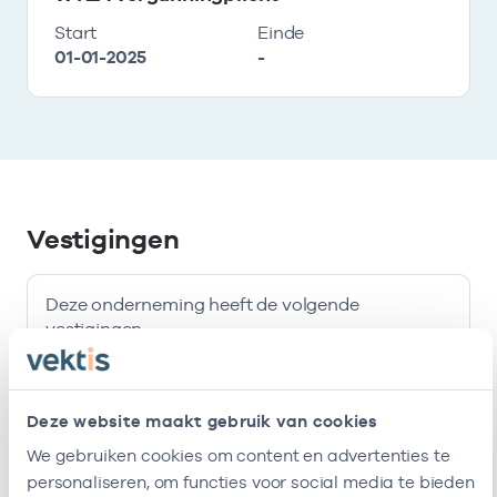
Start
Einde
01-01-2025
-
Vestigingen
Deze onderneming heeft de volgende
vestigingen
Naam
Adres
AGB-code
Deze website maakt gebruik van cookies
We gebruiken cookies om content en advertenties te
Huisartsenduivendrecht
In De
-
personaliseren, om functies voor social media te bieden
Pelmolen 1