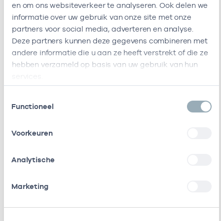
en om ons websiteverkeer te analyseren. Ook delen we
1115GL
informatie over uw gebruik van onze site met onze
Duivendrecht
partners voor social media, adverteren en analyse.
Deze onderneming heeft de volgende vestigingen
Deze partners kunnen deze gegevens combineren met
Zorgverleners
andere informatie die u aan ze heeft verstrekt of die ze
hebben verzameld op basis van uw gebruik van hun
services.
Bij deze onderneming werken de volgende
zorgverleners
Toestemmingsselectie
Functioneel
Naam
Rol
AGB-code
Start
Voorkeuren
M.T.A.M.
Eigenaar
01007449
01-10-1999
3
Analytische
Van Den
Ende
Marketing
A.N.
Eigenaar
01022683
01-09-2000
Nijman