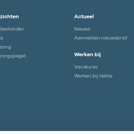
nzichten
Actueel
abestanden
Nieuws
ma
Aanmelden nieuwsbrief
nzorg
Werken bij
orgspiegel
Vacatures
Werken bij Vektis