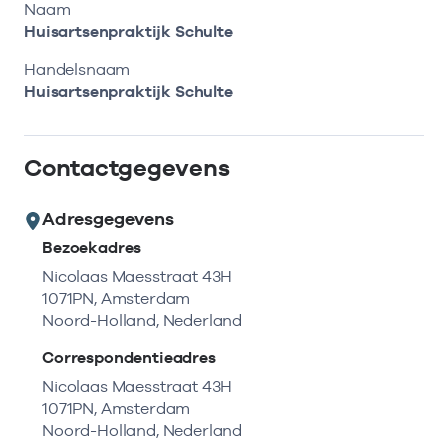
Bekijk eerst de veelgestelde vragen.
Kortdurende zorg
Naam
Bekijk het aanbod
Zoeken in AGB-register
Huisartsenpraktijk Schulte
Retourcodezoeker
Vind de actuele gegevens van een
Langdurige zorg
Handelsnaam
Naar hulp
zorgaanbieder of onderneming.
Huisartsenpraktijk Schulte
Zorg in de regio
Zoek nu
Contactgegevens
Gemeentezorgspiegel
Adresgegevens
Bezoekadres
Op zoek naar een rapport?
Nicolaas Maesstraat 43H
1071PN, Amsterdam
Bekijk de openbare rapporten per thema of
Noord-Holland, Nederland
log in voor de besloten rapporten op
Zorgprisma.nl.
Correspondentieadres
Nicolaas Maesstraat 43H
1071PN, Amsterdam
Naar openbare rapporten
Noord-Holland, Nederland