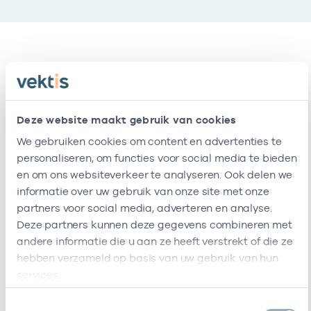
Vestigingen
Deze onderneming heeft de volgende
Deze website maakt gebruik van cookies
vestigingen
We gebruiken cookies om content en advertenties te
personaliseren, om functies voor social media te bieden
en om ons websiteverkeer te analyseren. Ook delen we
Naam
Adres
AGB-code
informatie over uw gebruik van onze site met onze
partners voor social media, adverteren en analyse.
Huisartsenpraktijk
Nicolaas
-
01-0
Deze partners kunnen deze gegevens combineren met
Schulte
Maesstraat
andere informatie die u aan ze heeft verstrekt of die ze
43H
1071PN
hebben verzameld op basis van uw gebruik van hun
Amsterdam
services.
Deze onderneming heeft de volgende vestigingen
Toestemmingsselectie