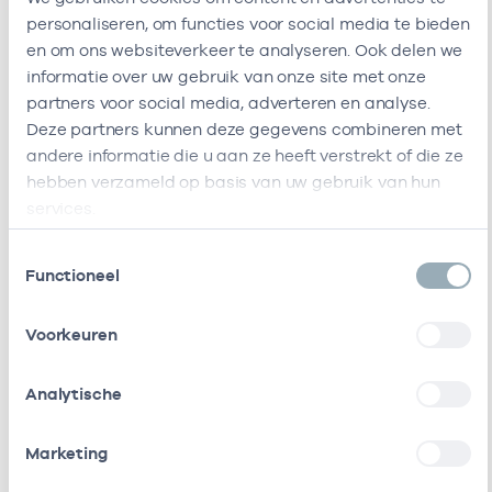
Huisarts
2403CM
personaliseren, om functies voor social media te bieden
Alphen Aan
en om ons websiteverkeer te analyseren. Ook delen we
Den Rijn
informatie over uw gebruik van onze site met onze
Deze onderneming heeft de volgende vestigingen
partners voor social media, adverteren en analyse.
Deze partners kunnen deze gegevens combineren met
Zorgverleners
andere informatie die u aan ze heeft verstrekt of die ze
hebben verzameld op basis van uw gebruik van hun
Bij deze onderneming werken de volgende
services.
zorgverleners
Toestemmingsselectie
Functioneel
Naam
Rol
AGB-code
Start
Voorkeuren
G.L.
Eigenaar
01005314
01-01-1991
Nijessen
Analytische
G.L.
Eigenaar
84026400
01-01-1999
Marketing
Nijessen