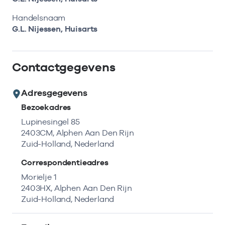
Bekijk eerst de veelgestelde vragen.
Kortdurende zorg
Bekijk het aanbod
Zoeken in AGB-register
Handelsnaam
Retourcodezoeker
Vind de actuele gegevens van een
G.L. Nijessen, Huisarts
Langdurige zorg
Naar hulp
zorgaanbieder of onderneming.
Zorg in de regio
Contactgegevens
Zoek nu
Gemeentezorgspiegel
Adresgegevens
Bezoekadres
Lupinesingel 85
2403CM, Alphen Aan Den Rijn
Op zoek naar een rapport?
Zuid-Holland, Nederland
Bekijk de openbare rapporten per thema of
Correspondentieadres
log in voor de besloten rapporten op
Zorgprisma.nl.
Morielje 1
2403HX, Alphen Aan Den Rijn
Zuid-Holland, Nederland
Naar openbare rapporten