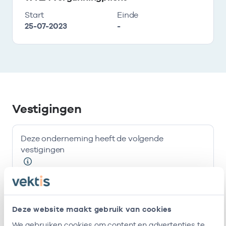
Start
Einde
25-07-2023
-
Vestigingen
Deze onderneming heeft de volgende
vestigingen
Naam
Adres
AGB-code
Start
Deze website maakt gebruik van cookies
G.L.
Lupinesingel
-
01-01-1991
Nijessen,
85
We gebruiken cookies om content en advertenties te