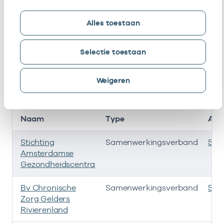
Blink
loondienst
bij
Alles toestaan
Bij deze onderneming werken de volgende zorgverlener
Ondernemingen
Selectie toestaan
Deze onderneming heeft een relatie met de
Weigeren
volgende ondernemingen
Naam
Type
AGB
Stichting
Samenwerkingsverband
535
Amsterdamse
Gezondheidscentra
Bv Chronische
Samenwerkingsverband
535
Zorg Gelders
Rivierenland