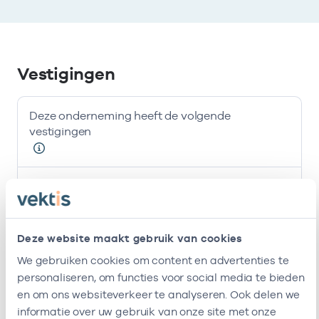
Vestigingen
Deze onderneming heeft de volgende
vestigingen
Naam
Adres
AGB-code
Huisartsenpraktijk
Dokter G
-
01-0
Opheusden
Van
Deze website maakt gebruik van cookies
Empelstraat
We gebruiken cookies om content en advertenties te
19
personaliseren, om functies voor social media te bieden
4043LZ
en om ons websiteverkeer te analyseren. Ook delen we
Opheusden
informatie over uw gebruik van onze site met onze