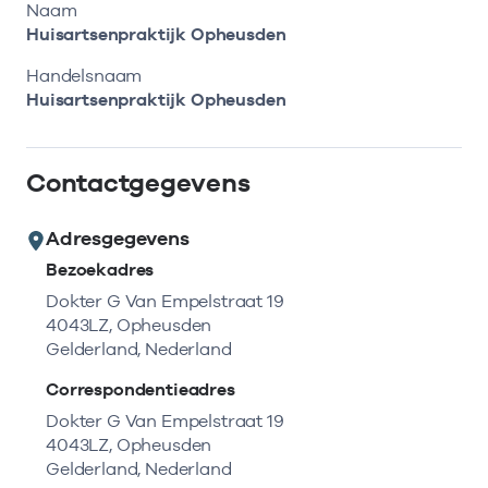
Bekijk eerst de veelgestelde vragen.
Kortdurende zorg
Naam
Bekijk het aanbod
Zoeken in AGB-register
Huisartsenpraktijk Opheusden
Retourcodezoeker
Vind de actuele gegevens van een
Langdurige zorg
Handelsnaam
Naar hulp
zorgaanbieder of onderneming.
Huisartsenpraktijk Opheusden
Zorg in de regio
Zoek nu
Contactgegevens
Gemeentezorgspiegel
Adresgegevens
Bezoekadres
Op zoek naar een rapport?
Dokter G Van Empelstraat 19
4043LZ, Opheusden
Bekijk de openbare rapporten per thema of
Gelderland, Nederland
log in voor de besloten rapporten op
Zorgprisma.nl.
Correspondentieadres
Dokter G Van Empelstraat 19
4043LZ, Opheusden
Naar openbare rapporten
Gelderland, Nederland