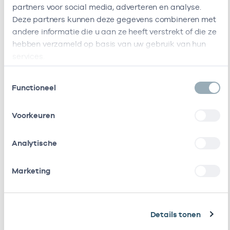
Deze onderneming heeft de volgende vestigingen
partners voor social media, adverteren en analyse.
Zorgverleners
Deze partners kunnen deze gegevens combineren met
andere informatie die u aan ze heeft verstrekt of die ze
hebben verzameld op basis van uw gebruik van hun
Bij deze onderneming werken de volgende
services.
zorgverleners
Toestemmingsselectie
Functioneel
Naam
Rol
AGB-code
Start
Voorkeuren
J. Huisman
Eigenaar
01020174
01-01-1991
Analytische
A.L.
Waarnemer
01100724
01-01-2016
Wijnmaalen
Marketing
A.L.
Eigenaar
01100724
01-01-2020
Wijnmaalen
Details tonen
F. Van Den
In
01106598
01-01-2026