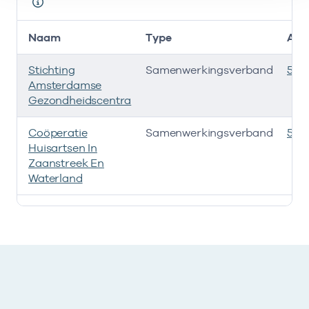
Naam
Type
AGB
Stichting
Samenwerkingsverband
535
Amsterdamse
Gezondheidscentra
Coöperatie
Samenwerkingsverband
535
Huisartsen In
Zaanstreek En
Waterland
Deze onderneming heeft een relatie met de volgende 