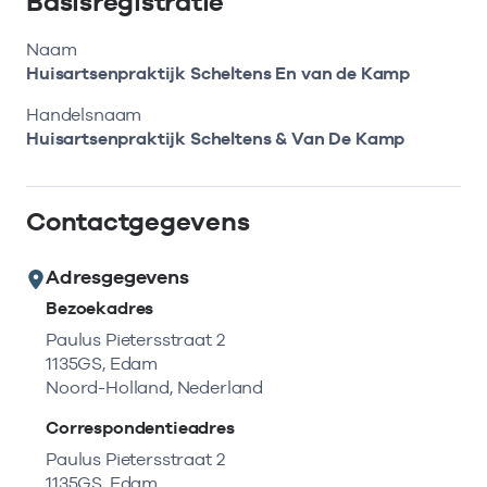
Basisregistratie
Bekijk eerst de veelgestelde vragen.
Kortdurende zorg
Bekijk het aanbod
Zoeken in AGB-register
Retourcodezoeker
Naam
Vind de actuele gegevens van een
Langdurige zorg
Huisartsenpraktijk Scheltens En van de Kamp
Naar hulp
zorgaanbieder of onderneming.
Handelsnaam
Zorg in de regio
Huisartsenpraktijk Scheltens & Van De Kamp
Zoek nu
Gemeentezorgspiegel
Contactgegevens
Adresgegevens
Op zoek naar een rapport?
Bezoekadres
Bekijk de openbare rapporten per thema of
Paulus Pietersstraat 2
log in voor de besloten rapporten op
1135GS, Edam
Zorgprisma.nl.
Noord-Holland, Nederland
Correspondentieadres
Naar openbare rapporten
Paulus Pietersstraat 2
1135GS, Edam