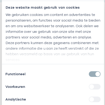
Deze website maakt gebruik van cookies
We gebruiken cookies om content en advertenties te
Vestigingen
personaliseren, om functies voor social media te bieden
en om ons websiteverkeer te analyseren. Ook delen we
informatie over uw gebruik van onze site met onze
Deze onderneming heeft de volgende
partners voor social media, adverteren en analyse.
vestigingen
Deze partners kunnen deze gegevens combineren met
andere informatie die u aan ze heeft verstrekt of die ze
hebben verzameld op basis van uw gebruik van hun
Naam
Adres
AGB-code
services.
Huisartsenpraktijk
Paulus
-
01-
Toestemmingsselectie
Scheltens En Van
Pietersstraat
Functioneel
De Kamp
2
1135GS
Voorkeuren
Edam
Deze onderneming heeft de volgende vestigingen
Analytische
Zorgverleners